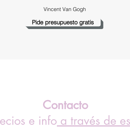
Vincent Van Gogh
Pide presupuesto gratis
Contacto
ecios e info
a través de e